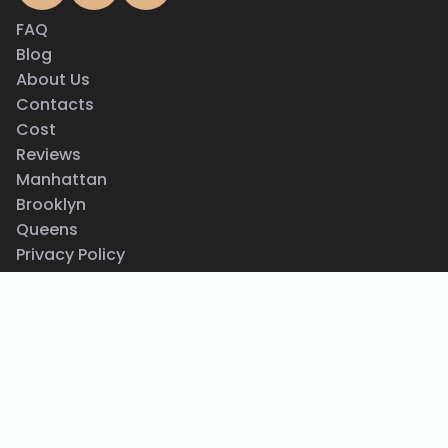
FAQ
Blog
About Us
Contacts
Cost
Reviews
Manhattan
Brooklyn
Queens
Privacy Policy
Terms & Conditions
Why Choose Us
How To Clean AC Coils
AC Not Working
AC Leaking Water
How To Clean AC Unit
AC Blowing Hot Air