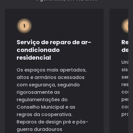
1
2
Serviço de reparo de ar-
Rep
condicionado
de 
residencial
Unid
sist
Os espaços mais apertados,
serv
altos e armários acessados
rest
com segurança, seguindo
come
rigorosamente as
perd
regulamentações do
cons
Conselho Municipal e as
prob
regras da cooperativa.
Reparos de design pré e pós-
guerra duradouros