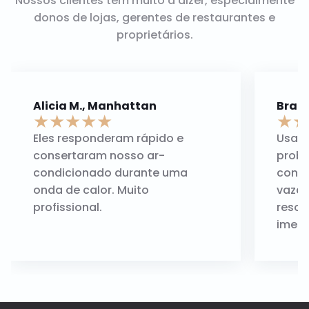
Nossos clientes têm muito a dizer, especialmente
donos de lojas, gerentes de restaurantes e
proprietários.
Alicia M., Manhattan
Brad 
★
★
★
★
★
★
★
Eles responderam rápido e
Usamo
consertaram nosso ar-
prob
condicionado durante uma
conta
onda de calor. Muito
vazam
profissional.
resol
imedi