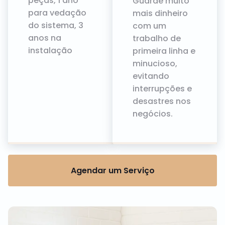
peças, 1 ano
Guarde muito
para vedação
mais dinheiro
do sistema, 3
com um
anos na
trabalho de
instalação
primeira linha e
minucioso,
evitando
interrupções e
desastres nos
negócios.
Agendar um Serviço