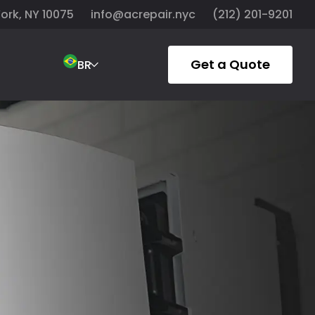
York, NY 10075
info@acrepair.nyc
(212) 201-9201
Get a Quote
BR