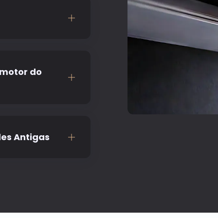
renos entupidos,
ensado e problemas
iga-desliga são
do de parede em
suportes desgastados,
 motor do
odem contribuir para
eratura, ficar presa
r ar, o problema
rruptor seletor ou
es Antigas
sistema pouco
iona.
dades de ar-
de, que são difíceis
as de fachada ou
muitas vezes o