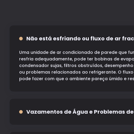
Não está esfriando ou fluxo de ar fra
Uma unidade de ar condicionado de parede que fu
resfria adequadamente, pode ter bobinas de evap
condensador sujas, filtros obstruídos, desempenho 
ou problemas relacionados ao refrigerante. O flux
pode fazer com que o ambiente pareça úmido e res
desigual.
Vazamentos de Água e Problemas d
Vazamentos em torno de uma unidade de ar condi
parede podem danificar a pintura, o drywall, o ac