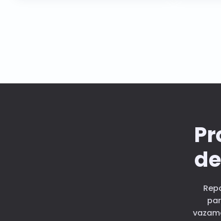
Pr
de
Rep
par
vazame