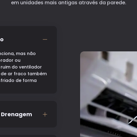
em unidades mais antigas através da parede.
co
nciona, mas não
orador ou
ruim do ventilador
o de ar fraco também
friado de forma
e Drenagem
cionado através da
abamento e os pisos