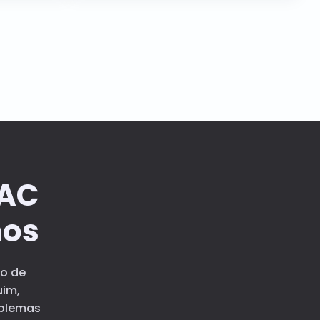
 AC
mos
o de
uim,
oblemas