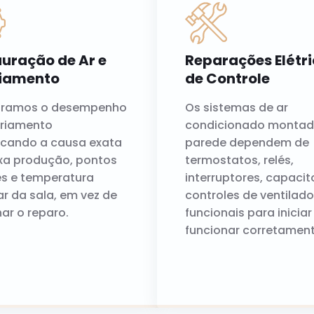
uração de Ar e
Reparações Elétri
riamento
de Controle
uramos o desempenho
Os sistemas de ar
friamento
condicionado montad
ficando a causa exata
parede dependem de
xa produção, pontos
termostatos, relés,
s e temperatura
interruptores, capacit
ar da sala, em vez de
controles de ventilado
har o reparo.
funcionais para iniciar
funcionar corretament