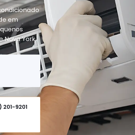
condicionado
ede em
equenos
e Nova York.
2) 201-9201