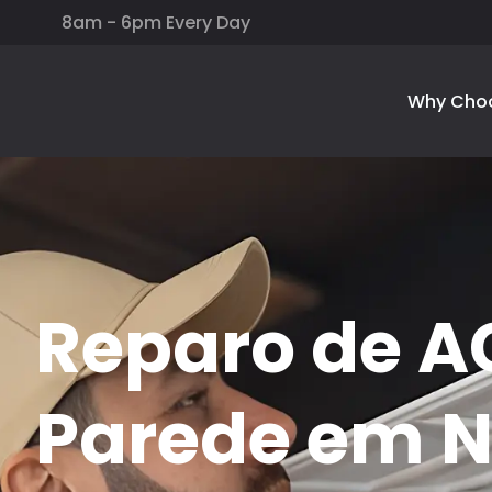
8am - 6pm Every Day
Why Cho
Reparo de A
Parede em 