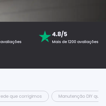
4.8/5
 avaliações
Mais de 1200 avaliações
ede que corrigimos
Manutenção DIY que 