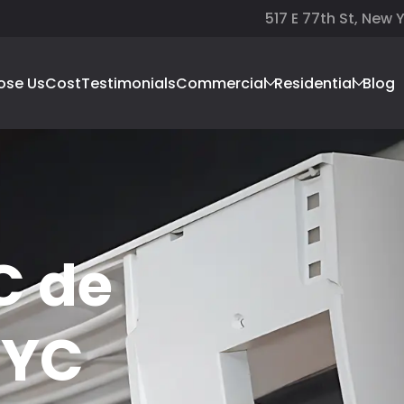
517 E 77th St, New 
ose Us
Cost
Testimonials
Commercial
Residential
Blog
C de
NYC