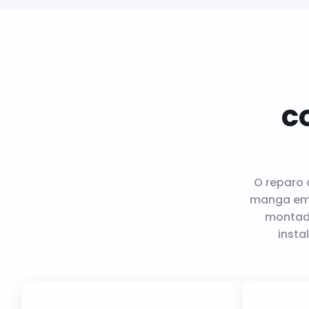
c
O reparo 
manga emb
montad
insta