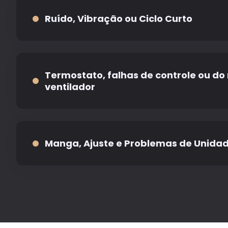
se não forem resolvidos. Causas comuns incluem d
Ruído, Vibração ou Ciclo Curto
inclinação inadequada, transbordamento de cond
de instalação dentro do tubo.
Barulhos, zumbidos, vibrações e ciclos rápidos de l
problemas comuns em aparelhos de ar condiciona
edifícios antigos de Nova York. Gabinetes soltos, 
Termostato, falhas de controle ou do
desequilíbrio do ventilador e fluxo de ar restrito p
ventilador
ruídos e operação instável.
Se a parede AC não responder a alterações de temp
em uma velocidade do ventilador ou parar de sopra
pode envolver o termostato, placa de controle, inte
Manga, Ajuste e Problemas de Unidad
motor do ventilador. Essas falhas podem tornar o 
confiável, mesmo quando o compressor ainda func
Muitos apartamentos em Nova York ainda usam uni
condicionado mais antigas, do tipo através da pare
de substituir devido às dimensões do encaixe, regr
modelos descontinuados. Nestes casos, o reparo é 
melhor primeiro passo.