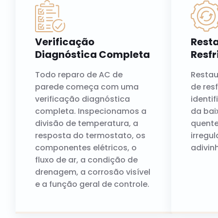
Verificação
Resta
Diagnóstica Completa
Resf
Todo reparo de AC de
Resta
parede começa com uma
de res
verificação diagnóstica
identi
completa. Inspecionamos a
da bai
divisão de temperatura, a
quente
resposta do termostato, os
irregul
componentes elétricos, o
adivin
fluxo de ar, a condição de
drenagem, a corrosão visível
e a função geral de controle.