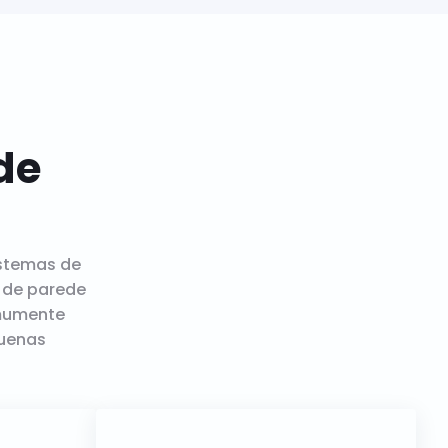
de
istemas de
 de parede
mumente
quenas