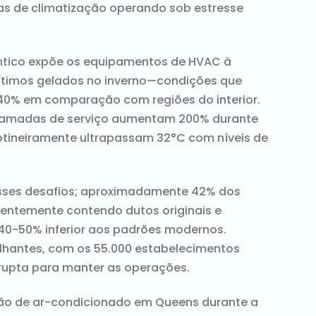
as de climatização operando sob estresse
lântico expõe os equipamentos de HVAC à
ítimos gelados no inverno—condições que
0% em comparação com regiões do interior.
chamadas de serviço aumentam 200% durante
rotineiramente ultrapassam 32°C com níveis de
 esses desafios; aproximadamente 42% dos
quentemente contendo dutos originais e
40-50% inferior aos padrões modernos.
lhantes, com os 55.000 estabelecimentos
errupta para manter as operações.
ção de ar-condicionado em Queens durante a