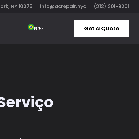
York, NY 10075
info@acrepair.nyc
(212) 201-9201
Get a Quote
BR
Serviço