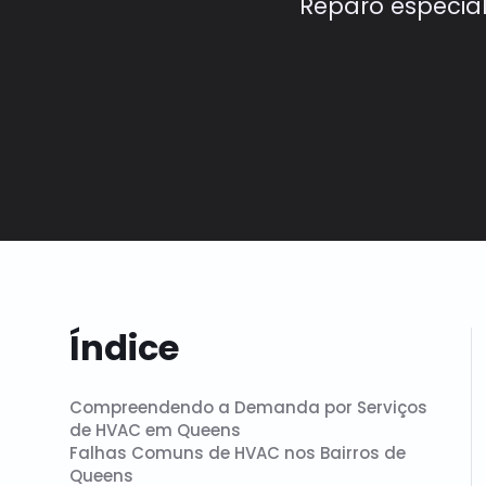
Reparo especia
Índice
Compreendendo a Demanda por Serviços
de HVAC em Queens
Falhas Comuns de HVAC nos Bairros de
Queens