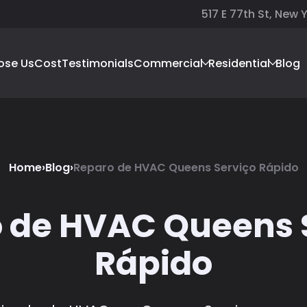
517 E 77th St, New 
ose Us
Cost
Testimonials
Commercial
Residential
Blog
Home
›
Blog
›
Reparo de HVAC Queens Serviço Rápido
 de HVAC Queens 
Rápido