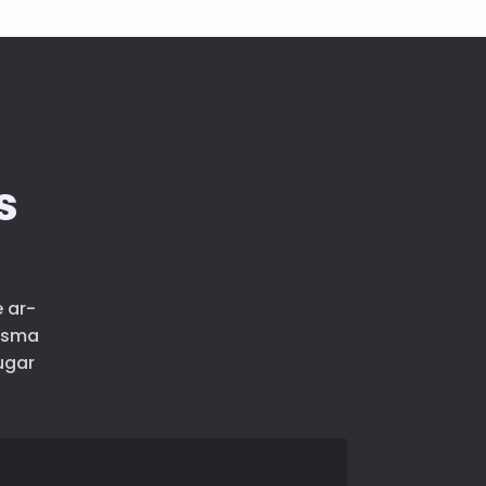
s
 ar-
esma
ugar