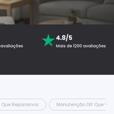
4.8/5
 avaliações
Mais de 1200 avaliações
o Que Reparamos
Manutenção DIY Que Voc