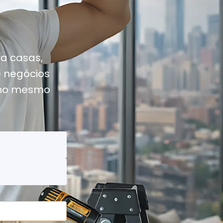
a casas,
e negócios
 no mesmo