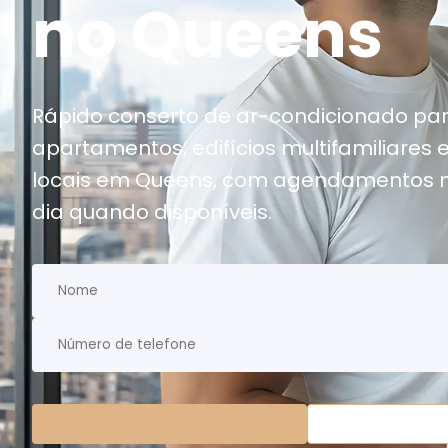
no Queens
Rápido conserto de ar-condicionado par
apartamentos, edifícios multifamiliares 
locais em Queens, com agendamentos
dia quando disponíveis.