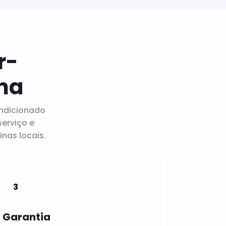
r-
ha
ndicionado
erviço e
nas locais.
Garantia
Menos 