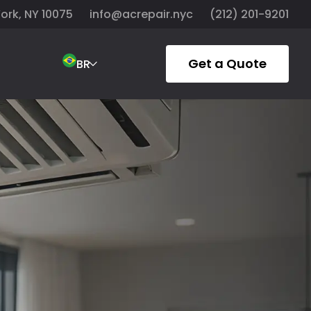
York, NY 10075
info@acrepair.nyc
(212) 201-9201
Get a Quote
BR