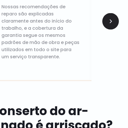
Nossas recomendações de
Corrigir
reparo são explicadas
antes qu
claramente antes do início do
complet
trabalho, e a cobertura da
confiabil
garantia segue os mesmos
chance d
padrões de mão de obra e peças
quando m
utilizados em todo o site para
um serviço transparente.
conserto do ar-
onado é arriscado?