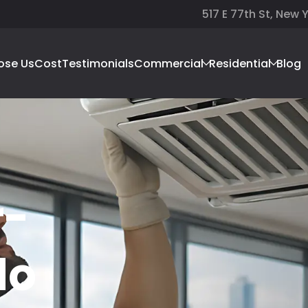
517 E 77th St, New 
ose Us
Cost
Testimonials
Commercial
Residential
Blog
r-
do