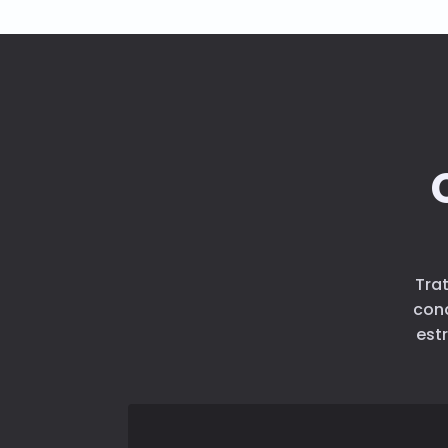
Tra
con
est