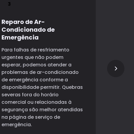
Reparo de Ar-
Reparo
Condicionado de
Condic
Emergência
Queen
Para falhas de resfriamento
Nós aten
urgentes que não podem
condicio
esperar, podemos atender a
dutos ut
problemas de ar-condicionado
apartame
de emergência conforme a
escritóri
disponibilidade permitir. Quebras
resfriam
severas fora do horário
Esses si
comercial ou relacionadas à
exigem s
segurança são melhor atendidas
para perd
na página de serviço de
problema
emergência.
de dren
refrigera