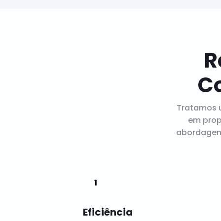
R
C
Tratamos 
em prop
abordagem 
Eficiência